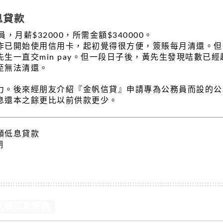
息貸款
，月薪$32000，所需金額$340000。
作已開始使用信用卡，起初覺得很方便，簽賬每月清還。但
生一直交min pay。但一段日子後，黃先生發現咭數已
至無法清還。
力。後來經朋友介紹『金帆信貸』申請專為公務員而設的公
息還本之餘更比以前供款更少。
額低息貸款
期
大額低息貸款