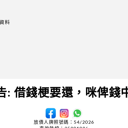
資料
告: 借錢梗要還，咪俾錢
放債人牌照號碼：54/2026