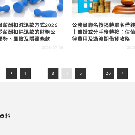
員薪酬扣減還款方式2026｜
公務員聯名按揭轉單名借錢2
從薪酬扣除還款的財務公
｜離婚或分手後轉按：估
優勢、風險及隱藏條款
律費用及過渡期借貸攻略
2026-07-06
202
1
...
3
4
5
...
20
資料