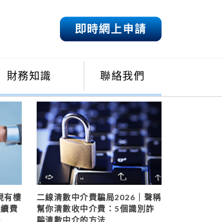
財務知識
聯絡我們
現有樓
二線清數中介費騙局2026｜聲稱
手續費
幫你清數收中介費：5個識別詐
略
騙清數中介的方法