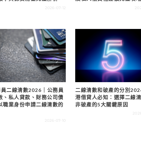
2026-07-12
202
務員二線清數2026｜公務員
二線清數和破產的分別202
數、私人貸款、財務公司債
港借貸人必知：選擇二線
以職業身份申請二線清數的
非破產的5大關鍵原因
202
2026-07-10