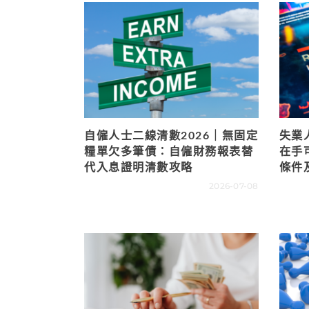
自僱人士二線清數2026｜無固定
失業
糧單欠多筆債：自僱財務報表替
在手
代入息證明清數攻略
條件
2026-07-08